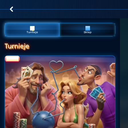
Turnieje
Sklep
Turnieje
Kasyno