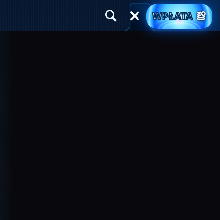
WPŁATA