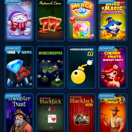
NOWOŚĆ
NOWOŚĆ
NOWOŚĆ
NOWOŚĆ
NOWOŚĆ
NOWOŚĆ
NOWOŚĆ