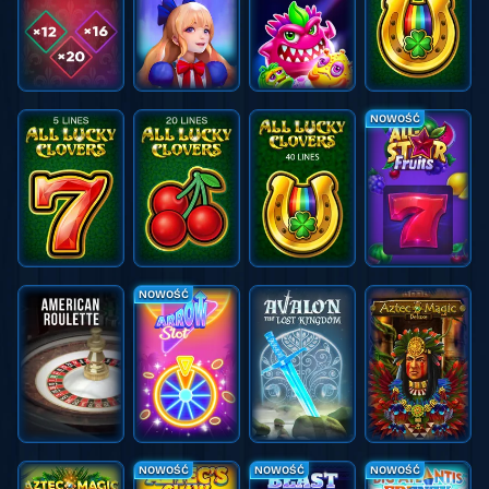
NOWOŚĆ
NOWOŚĆ
NOWOŚĆ
NOWOŚĆ
NOWOŚĆ