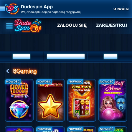
Dudespin App
OTWÓRZ
Wejdź do aplikacji po najlepszą rozgrywkę
ZALOGUJ SIĘ
ZAREJESTRUJ
KASYNO
KASYNO
KASYNO NA ŻYWO
KASYNO NA ŻYWO
SPORT
SPORT
BGaming
NOWOŚĆ
NOWOŚĆ
NOWOŚĆ
NOWOŚĆ
NOWOŚĆ
NOWOŚĆ
NOWOŚĆ