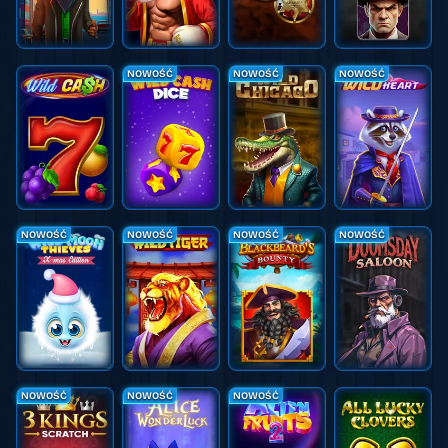
NOWOŚĆ
NOWOŚĆ
NOWOŚĆ
NOWOŚĆ
NOWOŚĆ
NOWOŚĆ
NOWOŚĆ
NOWOŚĆ
NOWOŚĆ
NOWOŚĆ