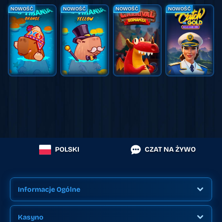
NOWOŚĆ
NOWOŚĆ
NOWOŚĆ
NOWOŚĆ
POLSKI
CZAT NA ŻYWO
Informacje Ogólne
Kasyno