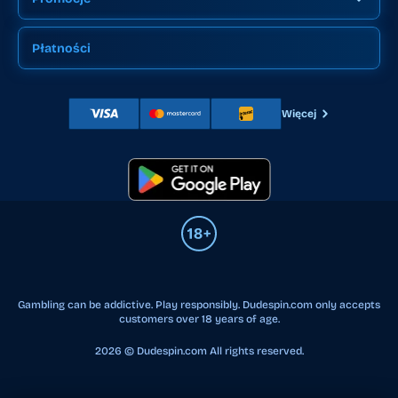
Płatności
Więcej
Gambling can be addictive. Play responsibly. Dudespin.com only accepts
customers over 18 years of age.
2026 © Dudespin.com All rights reserved.