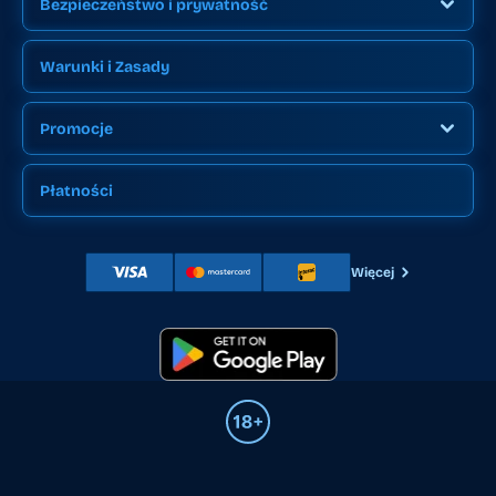
Bezpieczeństwo i prywatność
Warunki i Zasady
Promocje
Płatności
Więcej