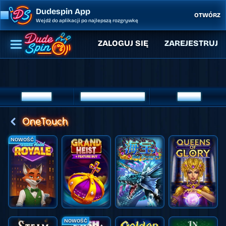
Dudespin App
OTWÓRZ
Wejdź do aplikacji po najlepszą rozgrywkę
ZALOGUJ SIĘ
ZAREJESTRUJ
KASYNO
KASYNO
KASYNO NA ŻYWO
KASYNO NA ŻYWO
SPORT
SPORT
OneTouch
NOWOŚĆ
NOWOŚĆ