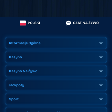
POLSKI
CZAT NA ŻYWO
Informacje Ogólne
Kasyno
Kasyno Na Żywo
Jackpoty
Sport