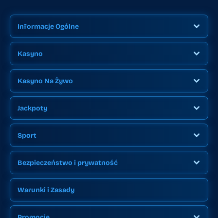
Informacje Ogólne
Kasyno
Kasyno Na Żywo
Jackpoty
Sport
Bezpieczeństwo i prywatność
Warunki i Zasady
Promocje