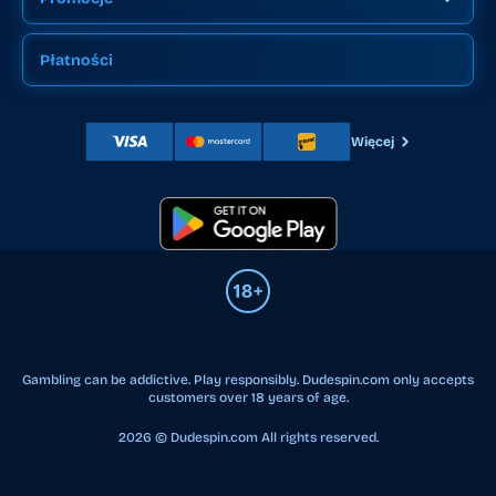
Płatności
Więcej
Gambling can be addictive. Play responsibly. Dudespin.com only accepts
customers over 18 years of age.
2026 © Dudespin.com All rights reserved.