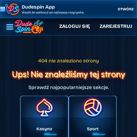
Dudespin App
OTWÓRZ
Wejdź do aplikacji po najlepszą rozgrywkę
ZALOGUJ SIĘ
ZAREJESTRUJ
404 nie znaleziono strony
Ups! Nie znaleźliśmy tej strony
Sprawdź najpopularniejsze sekcje.
Kasyno
Sport