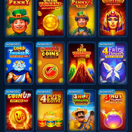
NOWOŚĆ
NOWOŚĆ
NOWOŚĆ
NOWOŚĆ
NOWOŚĆ
NOWOŚĆ
NOWOŚĆ