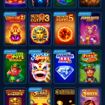
NOWOŚĆ
NOWOŚĆ
NOWOŚĆ
NOWOŚĆ
NOWOŚĆ
NOWOŚĆ
NOWOŚĆ
NOWOŚĆ