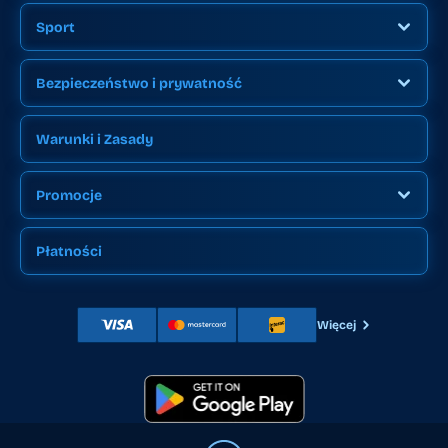
Sport
Bezpieczeństwo i prywatność
Warunki i Zasady
Promocje
Płatności
Więcej