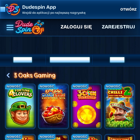
Dudespin App
OTWÓRZ
Wejdź do aplikacji po najlepszą rozgrywkę
ZALOGUJ SIĘ
ZAREJESTRUJ
KASYNO
KASYNO
KASYNO NA ŻYWO
KASYNO NA ŻYWO
SPORT
SPORT
3 Oaks Gaming
NOWOŚĆ
NOWOŚĆ
NOWOŚĆ
NOWOŚĆ
NOWOŚĆ
NOWOŚĆ
NOWOŚĆ