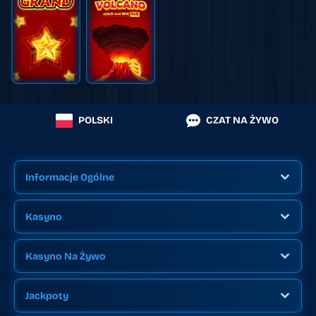
POLSKI
CZAT NA ŻYWO
Informacje Ogólne
Kasyno
Kasyno Na Żywo
Jackpoty