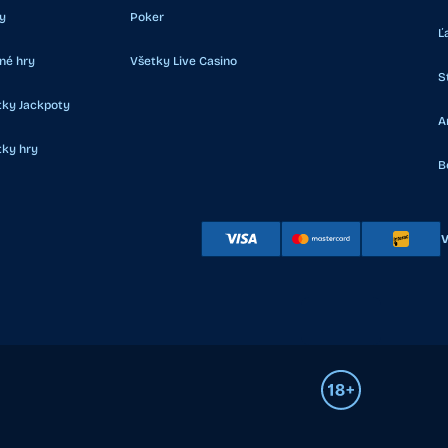
y
Poker
Ľ
né hry
Všetky Live Casino
S
tky Jackpoty
A
tky hry
B
V