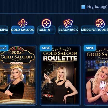
Hry, kategó
ASINO
GOLD SALOON
RULETA
BLACKJACK
MEDZINÁRODNÉ
NOVÉ
NOVÉ
NOVÉ