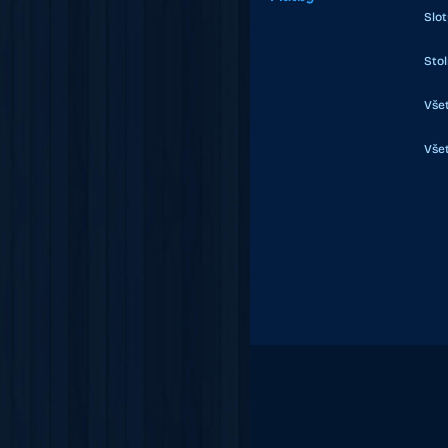
Slot
Stol
Vše
Vše