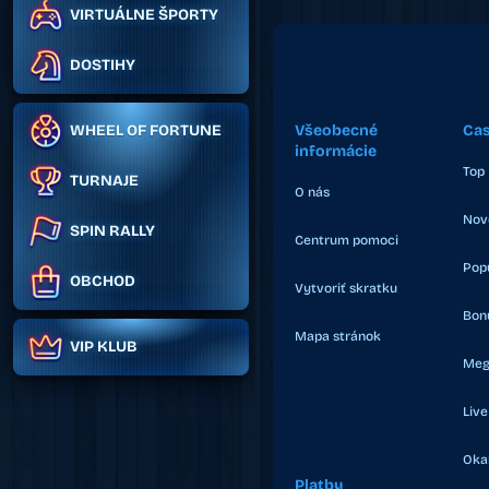
VIRTUÁLNE ŠPORTY
DOSTIHY
WHEEL OF FORTUNE
Všeobecné
Cas
informácie
Top
TURNAJE
O nás
Nov
SPIN RALLY
Centrum pomoci
Pop
OBCHOD
Vytvoriť skratku
Bon
Mapa stránok
VIP KLUB
Meg
Live
Oka
Platby