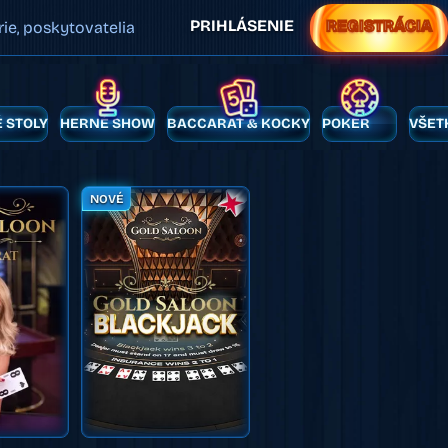
PRIHLÁSENIE
REGISTRÁCIA
rie, poskytovatelia
 STOLY
HERNÉ SHOW
BACCARAT & KOCKY
POKER
VŠET
NOVÉ