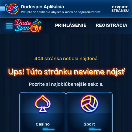
Dudespin Aplikácia
OTVORTE
STRÁNKU
Vstúpte do aplikácie, aby ste si mohli čo najlepšie zahrať
PRIHLÁSENIE
REGISTRÁCIA
404 stránka nebola nájdená
Ups! Túto stránku nevieme nájsť
Pozrite si najobľúbenejšie sekcie.
Casino
Šport