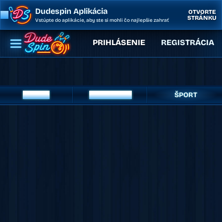
Dudespin Aplikácia
OTVORTE
STRÁNKU
Vstúpte do aplikácie, aby ste si mohli čo najlepšie zahrať
PRIHLÁSENIE
REGISTRÁCIA
CASINO
CASINO
LIVE CASINO
LIVE CASINO
ŠPORT