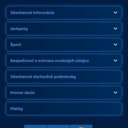
Všeobecné informácie
Jackpoty
Šport
Bezpečnosť a ochrana osobných údajov
Všeobecné obchodné podmienky
Promo akcie
Platby