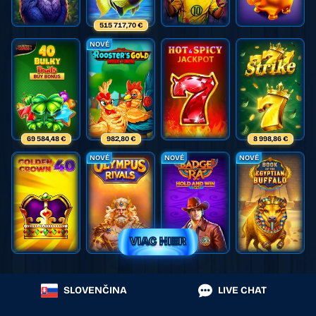
515 717,70 €
NOVÉ
69 584,48 €
982,80 €
8 998,86 €
NOVÉ
NOVÉ
NOVÉ
VIAC HIER
SLOVENČINA
LIVE CHAT