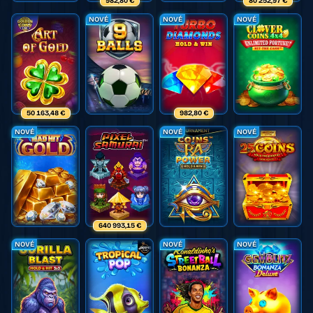
982,80 €
80 252,97 €
NOVÉ
NOVÉ
NOVÉ
50 163,48 €
982,80 €
NOVÉ
NOVÉ
NOVÉ
640 993,15 €
NOVÉ
NOVÉ
NOVÉ