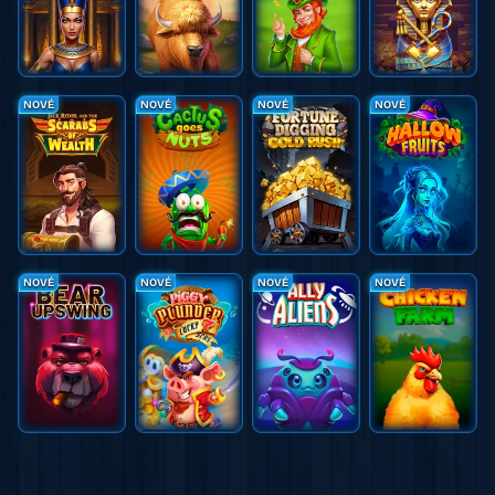
NOVÉ
NOVÉ
NOVÉ
NOVÉ
NOVÉ
NOVÉ
NOVÉ
NOVÉ