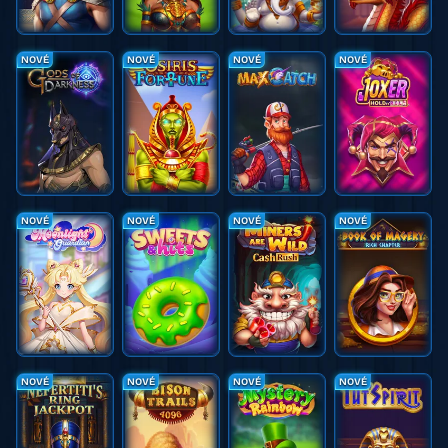
NOVÉ
NOVÉ
NOVÉ
NOVÉ
NOVÉ
NOVÉ
NOVÉ
NOVÉ
NOVÉ
NOVÉ
NOVÉ
NOVÉ